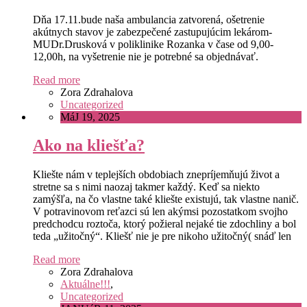
Dňa 17.11.bude naša ambulancia zatvorená, ošetrenie
akútnych stavov je zabezpečené zastupujúcim lekárom-
MUDr.Drusková v poliklinike Rozanka v čase od 9,00-
12,00h, na vyšetrenie nie je potrebné sa objednávať.
Read more
Zora Zdrahalova
Uncategorized
MáJ 19, 2025
Ako na kliešťa?
Kliešte nám v teplejších obdobiach znepríjemňujú život a
stretne sa s nimi naozaj takmer každý. Keď sa niekto
zamýšľa, na čo vlastne také kliešte existujú, tak vlastne nanič.
V potravinovom reťazci sú len akýmsi pozostatkom svojho
predchodcu roztoča, ktorý požieral nejaké tie zdochliny a bol
teda „užitočný“. Kliešť nie je pre nikoho užitočný( snáď len
Read more
Zora Zdrahalova
Aktuálne!!!
,
Uncategorized