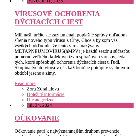
JANUáR 11, 2025
VÍRUSOVÉ OCHORENIA
DÝCHACÍCH CIEST
Milí naši, určite ste zaznamenali poplašné správy ohľadom
šírenia nového typu vírusu z Číny. Chcela by som vás
všetkých ukľudniť, že tento vírus, nazývaný
METAPNEUMOVÍRUS(hMPV) je každú sezónu súčasťou
pomerne veľkého kolektívu tzv.respiračných vírusov, teda
tých, ktoré spôsobujú ochorenia dýchacích ciest u ľudí.
Skupina týchto vírusov nás každoročne potrápi v sychravom
období jesene a zimy.
Read more
Zora Zdrahalova
Doležité informácie
,
Uncategorized
JúL 24, 2024
OČKOVANIE
Očkovanie patrí k najvýznamnejším druhom prevencie