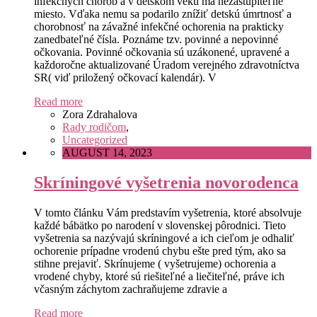
infekčných chorôb a v detskom veku má nezastupiteľné
miesto. Vďaka nemu sa podarilo znížiť detskú úmrtnosť a
chorobnosť na závažné infekčné ochorenia na prakticky
zanedbateľné čísla. Poznáme tzv. povinné a nepovinné
očkovania. Povinné očkovania sú uzákonené, upravené a
každoročne aktualizované Úradom verejného zdravotníctva
SR( viď priložený očkovací kalendár). V
Read more
Zora Zdrahalova
Rady rodičom
,
Uncategorized
AUGUST 14, 2023
Skríningové vyšetrenia novorodenca
V tomto článku Vám predstavím vyšetrenia, ktoré absolvuje
každé bábätko po narodení v slovenskej pôrodnici. Tieto
vyšetrenia sa nazývajú skríningové a ich cieľom je odhaliť
ochorenie prípadne vrodenú chybu ešte pred tým, ako sa
stihne prejaviť. Skrínujeme ( vyšetrujeme) ochorenia a
vrodené chyby, ktoré sú riešiteľné a liečiteľné, práve ich
včasným záchytom zachraňujeme zdravie a
Read more