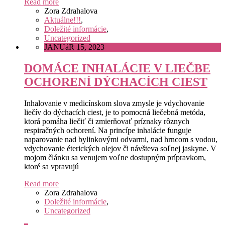
Read more
Zora Zdrahalova
Aktuálne!!!
,
Doležité informácie
,
Uncategorized
JANUáR 15, 2023
DOMÁCE INHALÁCIE V LIEČBE
OCHORENÍ DÝCHACÍCH CIEST
Inhalovanie v medicínskom slova zmysle je vdychovanie
liečív do dýchacích ciest, je to pomocná liečebná metóda,
ktorá pomáha liečiť či zmierňovať príznaky rôznych
respiračných ochorení. Na princípe inhalácie funguje
naparovanie nad bylinkovými odvarmi, nad hrncom s vodou,
vdychovanie éterických olejov či návšteva soľnej jaskyne. V
mojom článku sa venujem voľne dostupným prípravkom,
ktoré sa vpravujú
Read more
Zora Zdrahalova
Doležité informácie
,
Uncategorized