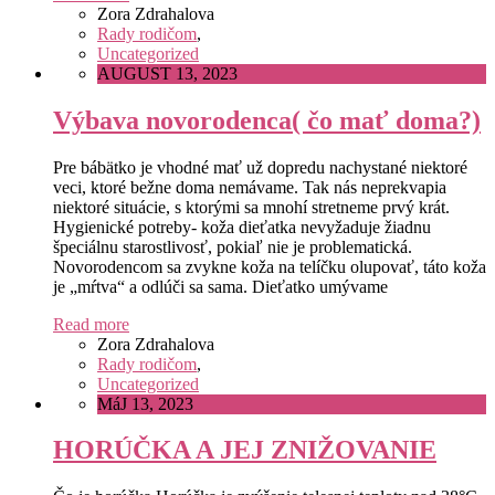
Zora Zdrahalova
Rady rodičom
,
Uncategorized
AUGUST 13, 2023
Výbava novorodenca( čo mať doma?)
Pre bábätko je vhodné mať už dopredu nachystané niektoré
veci, ktoré bežne doma nemávame. Tak nás neprekvapia
niektoré situácie, s ktorými sa mnohí stretneme prvý krát.
Hygienické potreby- koža dieťatka nevyžaduje žiadnu
špeciálnu starostlivosť, pokiaľ nie je problematická.
Novorodencom sa zvykne koža na telíčku olupovať, táto koža
je „mŕtva“ a odlúči sa sama. Dieťatko umývame
Read more
Zora Zdrahalova
Rady rodičom
,
Uncategorized
MáJ 13, 2023
HORÚČKA A JEJ ZNIŽOVANIE