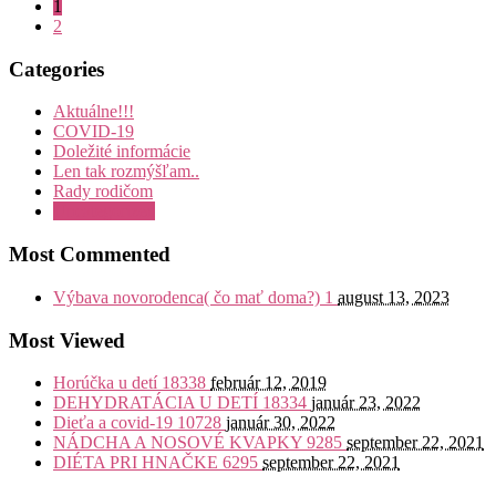
1
2
Categories
Aktuálne!!!
COVID-19
Doležité informácie
Len tak rozmýšľam..
Rady rodičom
Uncategorized
Most Commented
Výbava novorodenca( čo mať doma?)
1
august 13, 2023
Most Viewed
Horúčka u detí
18338
február 12, 2019
DEHYDRATÁCIA U DETÍ
18334
január 23, 2022
Dieťa a covid-19
10728
január 30, 2022
NÁDCHA A NOSOVÉ KVAPKY
9285
september 22, 2021
DIÉTA PRI HNAČKE
6295
september 22, 2021