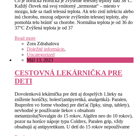
Čo je horúčka Horúčka je zvýšenie telesnej teploty nad 38°C.
Každý človek má svoj vnútorný „termostat“ – miesto v
mozgu, kde sa riadi telesná teplota. Ak telo zistí infekciu alebo
inú chorobu, mozog odpovie zvýšením telesnej teploty, aby
pomohla telu brániť sa chorobe. Normálna teplota je od 36 do
37°C Zvýšená teplota je od 37
Read more
Zora Zdrahalova
Doležité informácie
,
Uncategorized
MáJ 13, 2023
CESTOVNÁ LEKÁRNIČKA PRE
DETI
Dovolenková lekárnička pre deti aj dospelých 1.lieky na
zníženie horúčky, bolesť(antipyretiká, analgetiká)- Paralen,
Ibuprofen vo forme vhodnej pre dieťa( čípky, sirup, tablety),
nevhodné je používanie liekov s obsahom
metamizolu(Novalgin do 15 rokov, Algifen neo do 10 rokov),
pozor na horúce nápoje typu Coldrex, Paralen grip, vždy
obsahujú aj antipyretikum. U detí do 15 rokov nepoužívame