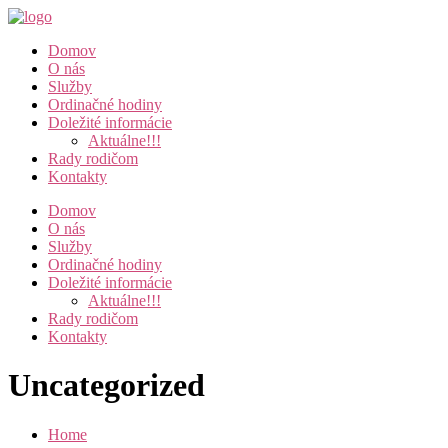
Domov
O nás
Služby
Ordinačné hodiny
Doležité informácie
Aktuálne!!!
Rady rodičom
Kontakty
Domov
O nás
Služby
Ordinačné hodiny
Doležité informácie
Aktuálne!!!
Rady rodičom
Kontakty
Uncategorized
Home