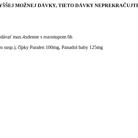
ŠŠEJ MOŽNEJ DÁVKY, TIETO DÁVKY NEPREKRAČUJTE
odávať max.4xdenne s rozostupom 6h
len susp.), čípky Paralen 100mg, Panadol baby 125mg