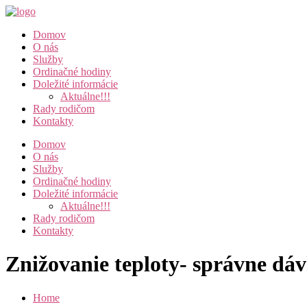
Domov
O nás
Služby
Ordinačné hodiny
Doležité informácie
Aktuálne!!!
Rady rodičom
Kontakty
Domov
O nás
Služby
Ordinačné hodiny
Doležité informácie
Aktuálne!!!
Rady rodičom
Kontakty
Znižovanie teploty- správne dáv
Home