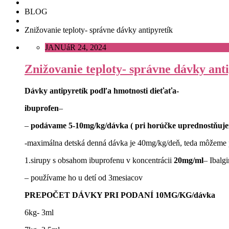
BLOG
Znižovanie teploty- správne dávky antipyretík
JANUáR 24, 2024
Znižovanie teploty- správne dávky ant
Dávky antipyretík podľa hmotnosti dieťaťa-
ibuprofen
–
–
podávame 5-10mg/kg/dávka ( pri horúčke uprednostňuje
-maximálna detská denná dávka je 40mg/kg/deň, teda môžeme 
1.sirupy s obsahom ibuprofenu v koncentrácii
20mg/ml
– Ibalg
– používame ho u detí od 3mesiacov
PREPOČET DÁVKY PRI PODANÍ 10MG/KG/dávka
6kg- 3ml