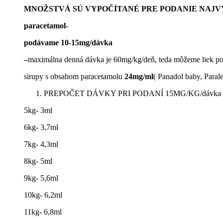
MNOŽSTVÁ SÚ VYPOČÍTANÉ PRE PODANIE NAJVY
paracetamol-
podávame 10-15mg/dávka
–
maximálna denná dávka je 60mg/kg/deň, teda môžeme liek p
sirupy s obsahom paracetamolu
24mg/ml
( Panadol baby, Para
PREPOČET DÁVKY PRI PODANÍ 15MG/KG/dávka
5kg- 3ml
6kg- 3,7ml
7kg- 4,3ml
8kg- 5ml
9kg- 5,6ml
10kg- 6,2ml
11kg- 6,8ml