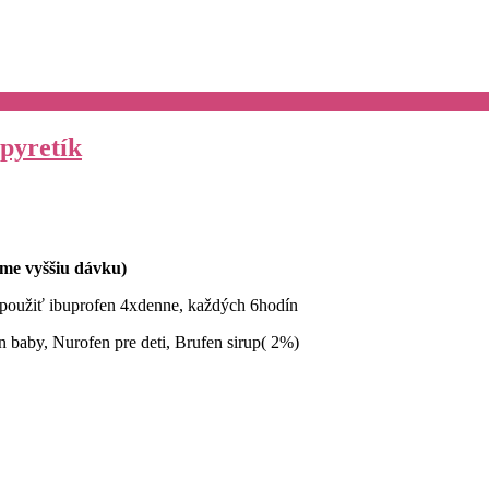
ipyretík
me vyššiu dávku)
použiť ibuprofen 4xdenne, každých 6hodín
in baby, Nurofen pre deti, Brufen sirup( 2%)